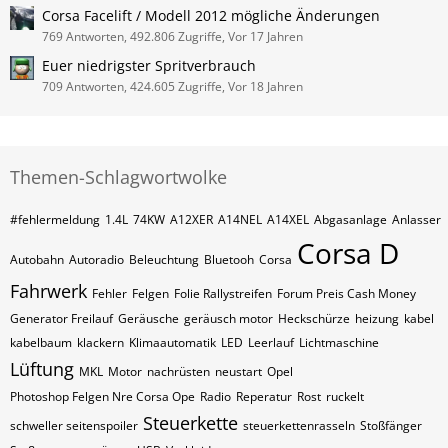
Corsa Facelift / Modell 2012 mögliche Änderungen
769 Antworten, 492.806 Zugriffe, Vor 17 Jahren
Euer niedrigster Spritverbrauch
709 Antworten, 424.605 Zugriffe, Vor 18 Jahren
Themen-Schlagwortwolke
#fehlermeldung
1.4L
74KW
A12XER
A14NEL
A14XEL
Abgasanlage
Anlasser
Corsa D
Autobahn
Autoradio
Beleuchtung
Bluetooh
Corsa
Fahrwerk
Fehler
Felgen
Folie Rallystreifen
Forum Preis Cash Money
Generator Freilauf
Geräusche
geräusch motor
Heckschürze
heizung
kabel
kabelbaum
klackern
Klimaautomatik
LED
Leerlauf
Lichtmaschine
Lüftung
MKL
Motor
nachrüsten
neustart
Opel
Photoshop Felgen Nre Corsa Ope
Radio
Reperatur
Rost
ruckelt
Steuerkette
schweller seitenspoiler
steuerkettenrasseln
Stoßfänger