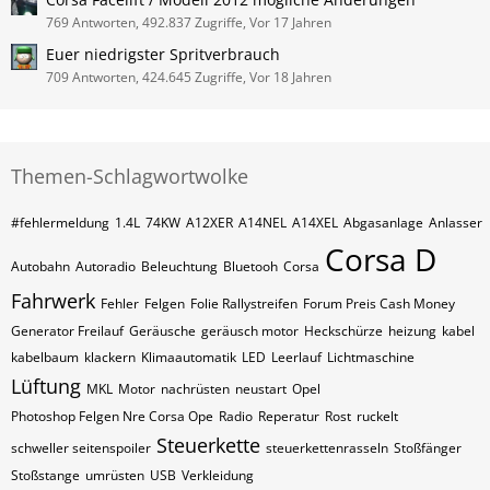
769 Antworten, 492.837 Zugriffe, Vor 17 Jahren
Euer niedrigster Spritverbrauch
709 Antworten, 424.645 Zugriffe, Vor 18 Jahren
Themen-Schlagwortwolke
#fehlermeldung
1.4L
74KW
A12XER
A14NEL
A14XEL
Abgasanlage
Anlasser
Corsa D
Autobahn
Autoradio
Beleuchtung
Bluetooh
Corsa
Fahrwerk
Fehler
Felgen
Folie Rallystreifen
Forum Preis Cash Money
Generator Freilauf
Geräusche
geräusch motor
Heckschürze
heizung
kabel
kabelbaum
klackern
Klimaautomatik
LED
Leerlauf
Lichtmaschine
Lüftung
MKL
Motor
nachrüsten
neustart
Opel
Photoshop Felgen Nre Corsa Ope
Radio
Reperatur
Rost
ruckelt
Steuerkette
schweller seitenspoiler
steuerkettenrasseln
Stoßfänger
Stoßstange
umrüsten
USB
Verkleidung