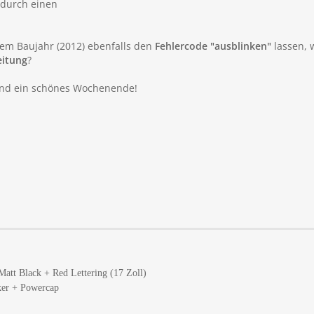
 durch einen
sem Baujahr (2012) ebenfalls den
Fehlercode "ausblinken"
lassen, 
eitung
?
 und ein schönes Wochenende!
att Black + Red Lettering (17 Zoll)
ker + Powercap