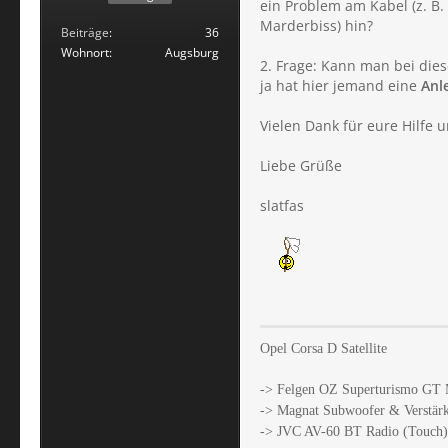
ein Problem am Kabel (z. B.
Marderbiss) hin?
Beiträge
36
Wohnort
Augsburg
2. Frage: Kann man bei die
ja hat hier jemand eine
Anl
Vielen Dank für eure Hilfe
Liebe Grüße
slatfas
Opel Corsa D Satellite
-> Felgen OZ Superturismo GT M
-> Magnat Subwoofer & Verstär
-> JVC AV-60 BT Radio (Touch)