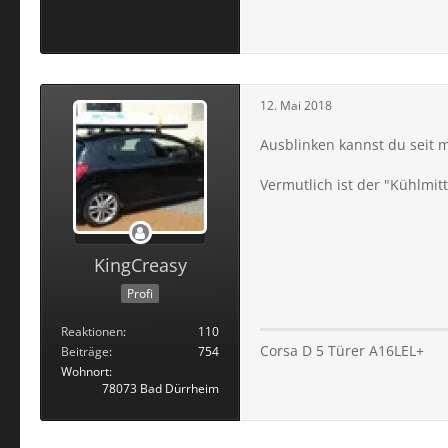
12. Mai 2018
Ausblinken kannst du seit 
Vermutlich ist der "Kühlmit
KingCreasy
Profi
Reaktionen
110
Corsa D 5 Türer A16LEL+
Beiträge
754
Wohnort
78073 Bad Dürrheim