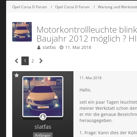
Opel Corsa D Forum
Opel Corsa D Forum
Wartung und Werkstat
Motorkontrollleuchte blink
Baujahr 2012 möglich ? HI
slatfas
11. Mai 2018
1
2
11. Mai 2018
Hallo,
seit ein paar Tagen leuchte
meiner Werkstatt schon den 
er mir die genaue Bezeichn
herausgegeben.
slatfas
1. Frage: Kann dies der Küh
Anfänger