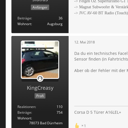
-> Felgen OZ Superturismo GT M
Anfänger
-> Magnat Subwoofer & Verstär
-> JVC AV-60 BT Radio (Touch)
Beiträge
36
Wohnort
Augsburg
12. Mai 2018
Da du ein technisches Face
Sensor finden (in Fahrtrich
Aber ob der Fehler mit der
KingCreasy
Profi
Reaktionen
110
Corsa D 5 Türer A16LEL+
Beiträge
754
Wohnort
78073 Bad Dürrheim
1