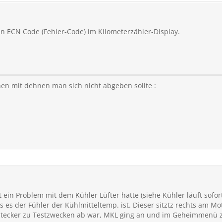
in ECN Code (Fehler-Code) im Kilometerzähler-Display.
en mit dehnen man sich nicht abgeben sollte :
bst ein Problem mit dem Kühler Lüfter hatte (siehe Kühler läuft sof
 es der Fühler der Kühlmitteltemp. ist. Dieser sitztz rechts am Mot
r Stecker zu Testzwecken ab war, MKL ging an und im Geheimmenü 