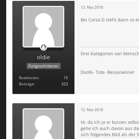
12. Mai 2018
Bei Corsa D steht dann so e
Drei Kategorien von Mensch
oldie
Fortgeschrittener
Doofe- Tote- Besserwisser
Reaktionen
15
Beiträge
323
12. Mai 2018
Hi, da ich ja or kurzen sel
gehe ich auch davon aus das
sich folgendes Bild als de