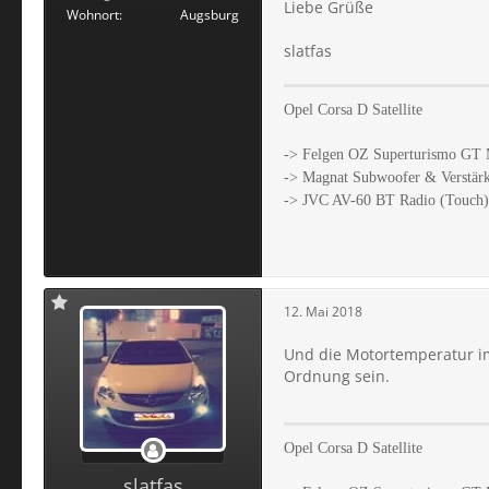
Liebe Grüße
Wohnort
Augsburg
slatfas
Opel Corsa D Satellite
-> Felgen OZ Superturismo GT M
-> Magnat Subwoofer & Verstär
-> JVC AV-60 BT Radio (Touch)
12. Mai 2018
Und die Motortemperatur im
Ordnung sein.
Opel Corsa D Satellite
slatfas