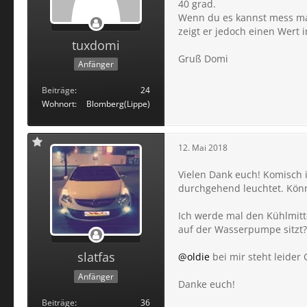
40 grad.
Wenn du es kannst mess mal
zeigt er jedoch einen Wert 
tuxdomi
Gruß Domi
Anfänger
Beiträge
24
Wohnort
Blomberg(Lippe)
12. Mai 2018
Vielen Dank euch! Komisch i
durchgehend leuchtet. Kön
Ich werde mal den Kühlmitt
auf der Wasserpumpe sitzt?
slatfas
@oldie
bei mir steht leider
Anfänger
Danke euch!
Beiträge
36