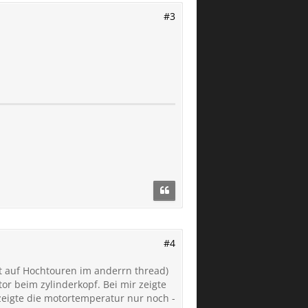
#3
#4
ort auf Hochtouren im anderrn thread)
or beim zylinderkopf. Bei mir zeigte
zeigte die motortemperatur nur noch -