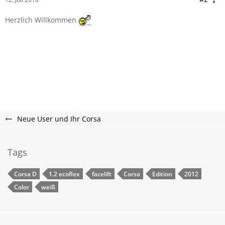
Herzlich Willkommen
Neue User und Ihr Corsa
Tags
Corsa D
1.2 ecoflex
facelift
Corsa
Edition
2012
Color
weiß