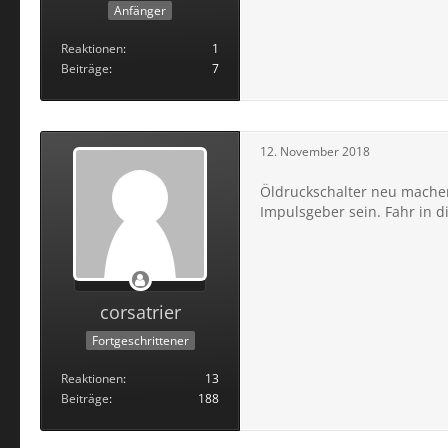
Anfänger
Reaktionen
1
Beiträge
7
12. November 2018
Öldruckschalter neu machen
Impulsgeber sein. Fahr in di
corsatrier
Fortgeschrittener
Reaktionen
13
Beiträge
188