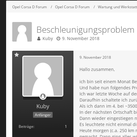
Opel Corsa D Forum
Opel Corsa D Forum
Wartung und Werkstat
Beschleunigungsproblem 
Kuby
9. November 2018
9. November 2018
Hallo zusammen,
ich bin seit einem Monat Be
Und habe nun folgendes Pr
Ich war letzte Woche auf de
Daraufhin schaltete ich zur
Kuby
Als ich dann im 4. bei ~35
In der nächsten Ortschaft 
Anfänger
Dann wieder eingestiegen na
Es leuchtete nicht einmal d
Beiträge
1
Heute morgen (c.a. 250 km 
gemacht. Dann ging alles w