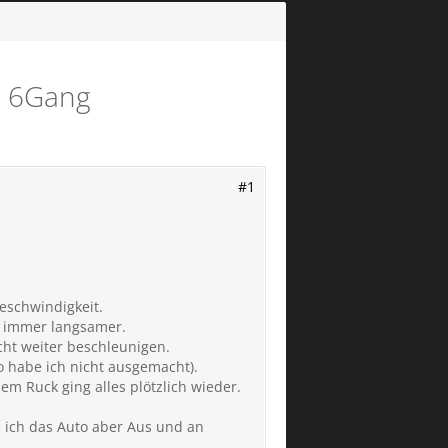
S 6Gang
#1
Geschwindigkeit.
de immer langsamer.
cht weiter beschleunigen.
o habe ich nicht ausgemacht).
m Ruck ging alles plötzlich wieder.
 ich das Auto aber Aus und an