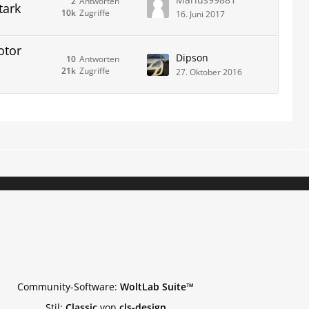
2
Antworten
tark
10k
Zugriffe
16. Juni 2017
otor
Dipson
10
Antworten
21k
Zugriffe
27. Oktober 2016
Community-Software:
WoltLab Suite™
Stil:
Classic
von
cls-design