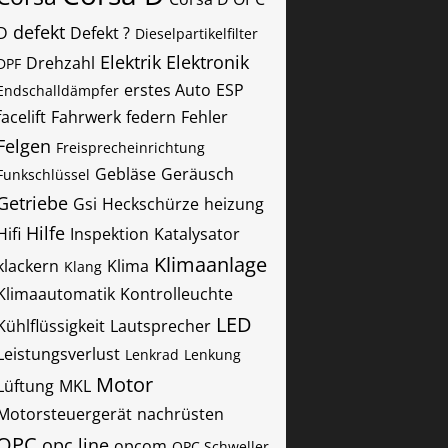
defekt
D
Defekt ?
Dieselpartikelfilter
Elektrik
Elektronik
Drehzahl
DPF
erstes Auto
ESP
Endschalldämpfer
facelift
Fahrwerk
federn
Fehler
Felgen
Freisprecheinrichtung
Gebläse
Geräusch
Funkschlüssel
Getriebe
Gsi
Heckschürze
heizung
Hilfe
Hifi
Inspektion
Katalysator
Klimaanlage
klackern
Klima
Klang
Klimaautomatik
Kontrolleuchte
LED
Kühlflüssigkeit
Lautsprecher
Leistungsverlust
Lenkrad
Lenkung
Motor
Lüftung
MKL
Motorsteuergerät
nachrüsten
OPC
opc line
opcom
OPC Schweller