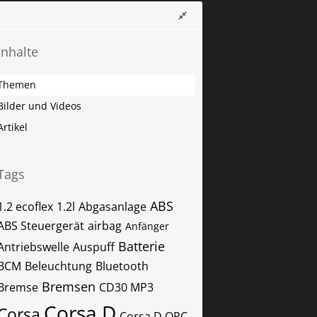
Inhalte
Themen
Bilder und Videos
Artikel
Tags
ABS
1.2 ecoflex
1.2l
Abgasanlage
ABS Steuergerät
airbag
Anfänger
Batterie
Antriebswelle
Auspuff
BCM
Beleuchtung
Bluetooth
Bremsen
Bremse
CD30 MP3
Corsa D
Corsa
Corsa D OPC