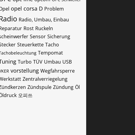
opel corsa D
Opel
Problem
Radio
Radio, Umbau, Einbau
Reparatur
Rost
Ruckeln
scheinwerfer
Sensor
Sicherung
Stecker
Steuerkette
Tacho
Tempomat
Tachobeleuchtung
Tuning
Turbo
TÜV
Umbau
USB
vorstellung
Wegfahrsperre
VKER
Werkstatt
Zentralverriegelung
Zündkerzen
Zündspule
Zündung
Öl
Öldruck
오피쓰