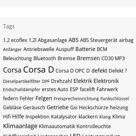
Tags
ABS
1.2 ecoflex
1.2l
Abgasanlage
ABS Steuergerät
airbag
Batterie
Antriebswelle
Auspuff
BCM
Anfänger
Bremsen
Beleuchtung
Bluetooth
Bremse
CD30 MP3
Corsa D
Corsa
defekt
Corsa D OPC
D
Defekt ?
Elektrik
Elektronik
Drehzahl
Dieselpartikelfilter
DPF
erstes Auto
ESP
facelift
Fahrwerk
Endschalldämpfer
Felgen
federn
Fehler
Freisprecheinrichtung
Funkschlüssel
Getriebe
Gebläse
Geräusch
Gsi
Heckschürze
heizung
Hilfe
Hifi
Inspektion
Katalysator
klackern
Klima
Klang
Klimaanlage
Klimaautomatik
Kontrolleuchte
LED