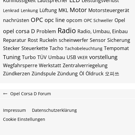
Kühlflüssigkeit
Lautsprecher
Leistungsverlust
Motor
Lüftung
MKL
Motorsteuergerät
Lenkrad
Lenkung
OPC
opc line
nachrüsten
opcom
Opel
OPC Schweller
Radio
opel corsa D
Problem
Radio, Umbau, Einbau
Reparatur
Rost
Ruckeln
scheinwerfer
Sensor
Sicherung
Stecker
Steuerkette
Tacho
Tempomat
Tachobeleuchtung
Tuning
vorstellung
Turbo
TÜV
Umbau
USB
VKER
Wegfahrsperre
Werkstatt
Zentralverriegelung
Zündkerzen
Zündspule
Zündung
Öl
Öldruck
오피쓰
Opel Corsa D Forum
Impressum
Datenschutzerklärung
Cookie Einstellungen