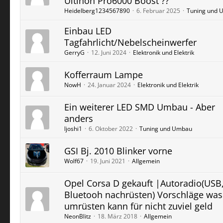
Ultinon Pro6000 Boost ??
Heidelberg1234567890
6. Februar 2025
Tuning und 
Einbau LED
Tagfahrlicht/Nebelscheinwerfer
GerryG
12. Juni 2024
Elektronik und Elektrik
Kofferraum Lampe
NowH
24. Januar 2024
Elektronik und Elektrik
Ein weiterer LED SMD Umbau - Aber
anders
ljoshi1
6. Oktober 2022
Tuning und Umbau
GSI Bj. 2010 Blinker vorne
Wolf67
19. Juni 2021
Allgemein
Opel Corsa D gekauft |Autoradio(USB
Bluetooh nachrüsten) Vorschläge was
umrüsten kann für nicht zuviel geld
NeonBlitz
18. März 2018
Allgemein