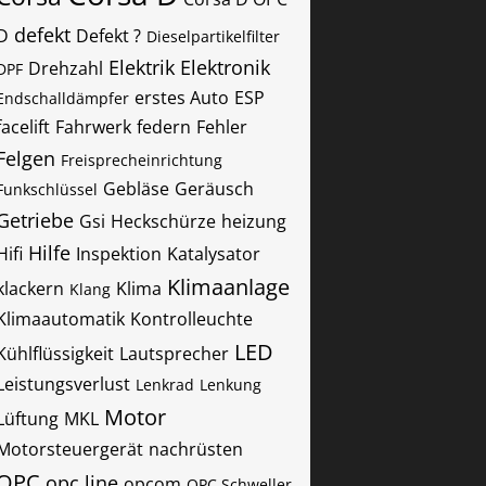
defekt
D
Defekt ?
Dieselpartikelfilter
Elektrik
Elektronik
Drehzahl
DPF
erstes Auto
ESP
Endschalldämpfer
facelift
Fahrwerk
federn
Fehler
Felgen
Freisprecheinrichtung
Gebläse
Geräusch
Funkschlüssel
Getriebe
Gsi
Heckschürze
heizung
Hilfe
Hifi
Inspektion
Katalysator
Klimaanlage
klackern
Klima
Klang
Klimaautomatik
Kontrolleuchte
LED
Kühlflüssigkeit
Lautsprecher
Leistungsverlust
Lenkrad
Lenkung
Motor
Lüftung
MKL
Motorsteuergerät
nachrüsten
OPC
opc line
opcom
OPC Schweller