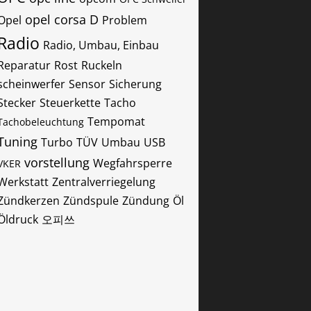
opel corsa D
Opel
Problem
Radio
Radio, Umbau, Einbau
Reparatur
Rost
Ruckeln
scheinwerfer
Sensor
Sicherung
Stecker
Steuerkette
Tacho
Tempomat
Tachobeleuchtung
Tuning
Turbo
TÜV
Umbau
USB
vorstellung
Wegfahrsperre
VKER
Werkstatt
Zentralverriegelung
Zündkerzen
Zündspule
Zündung
Öl
Öldruck
오피쓰