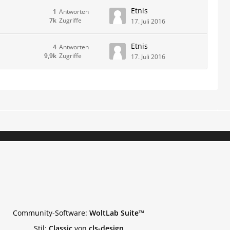
Etnis
1
Antworten
7k
Zugriffe
17. Juli 2016
Etnis
4
Antworten
9,9k
Zugriffe
17. Juli 2016
Community-Software:
WoltLab Suite™
Stil:
Classic
von
cls-design