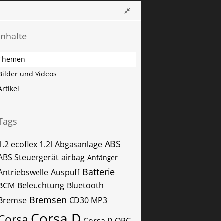
Inhalte
Themen
Bilder und Videos
Artikel
Tags
ABS
1.2 ecoflex
1.2l
Abgasanlage
ABS Steuergerät
airbag
Anfänger
Batterie
Antriebswelle
Auspuff
BCM
Beleuchtung
Bluetooth
Bremsen
Bremse
CD30 MP3
Corsa D
Corsa
Corsa D OPC