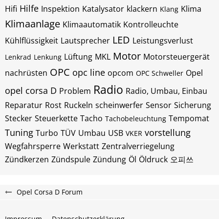
Hilfe
Hifi
Inspektion
Katalysator
klackern
Klima
Klang
Klimaanlage
Klimaautomatik
Kontrolleuchte
LED
Kühlflüssigkeit
Lautsprecher
Leistungsverlust
Motor
Lüftung
MKL
Motorsteuergerät
Lenkrad
Lenkung
OPC
opc line
nachrüsten
opcom
Opel
OPC Schweller
Radio
opel corsa D
Problem
Radio, Umbau, Einbau
Reparatur
Rost
Ruckeln
scheinwerfer
Sensor
Sicherung
Stecker
Steuerkette
Tacho
Tempomat
Tachobeleuchtung
Tuning
vorstellung
Turbo
TÜV
Umbau
USB
VKER
Wegfahrsperre
Werkstatt
Zentralverriegelung
Zündkerzen
Zündspule
Zündung
Öl
Öldruck
오피쓰
Opel Corsa D Forum
Impressum
Datenschutzerklärung