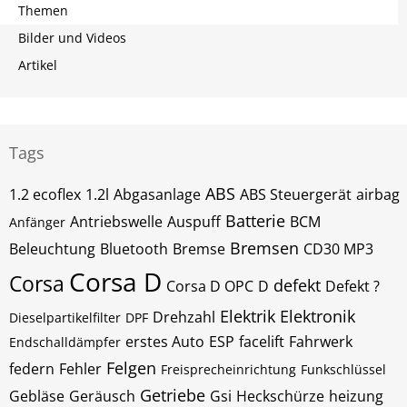
Themen
Bilder und Videos
Artikel
Tags
ABS
1.2 ecoflex
1.2l
Abgasanlage
ABS Steuergerät
airbag
Batterie
Antriebswelle
Auspuff
BCM
Anfänger
Bremsen
Beleuchtung
Bluetooth
Bremse
CD30 MP3
Corsa D
Corsa
defekt
Corsa D OPC
D
Defekt ?
Elektrik
Elektronik
Drehzahl
Dieselpartikelfilter
DPF
erstes Auto
ESP
facelift
Fahrwerk
Endschalldämpfer
Felgen
federn
Fehler
Freisprecheinrichtung
Funkschlüssel
Getriebe
Gebläse
Geräusch
Gsi
Heckschürze
heizung