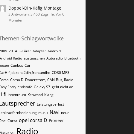
Doppel-Din-Käfig Montage
3 Antworten, 3.460 Zugriffe, Vor 6
Monaten
Themen-Schlagwortwolke
2009
2014
3-Türer
Adapter
Android
Android Radio
austauschen
Autoradio
Bluetooth
boxen
Canbus
Car
CarHifi,dezent,2din,frontundhe
CD30 MP3
Corsa
Corsa D
Dauerstrom, CAN-Bus, Radio
Easy Entry
endstufe
Galaxy S7
geht nicht an
Hifi
innenraum
Kenwood
Klang
Lautsprecher
Leistungsverlust
Navi
Lenkradfernbedienung
musik
neue
opel corsa D
Pioneer
Opel Corsa
Radio
Pluskabel