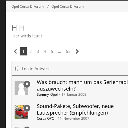
Opel Corsa D Forum
Opel Corsa D Forum
HiFi
Hier wirds laut !
1
2
3
4
5
…
55
Letzte Antwort
Was braucht mann um das Serienrad
auszuwechseln?
Sammy_Opel
17. Januar 2008
Sound-Pakete, Subwoofer, neue
Lautsprecher (Empfehlungen)
Corsa OPC
11. November 2007