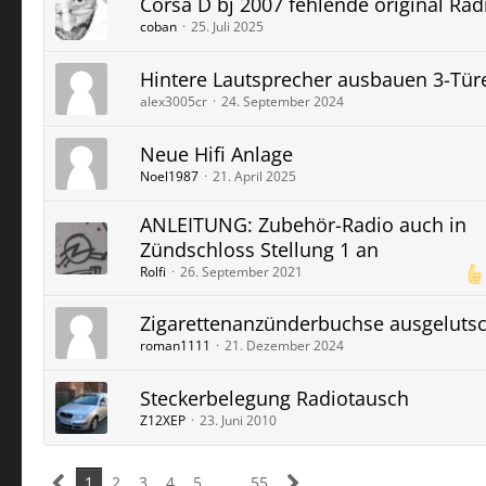
Corsa D bj 2007 fehlende original Rad
coban
25. Juli 2025
Hintere Lautsprecher ausbauen 3-Tür
alex3005cr
24. September 2024
Neue Hifi Anlage
Noel1987
21. April 2025
ANLEITUNG: Zubehör-Radio auch in
Zündschloss Stellung 1 an
Rolfi
26. September 2021
Zigarettenanzünderbuchse ausgelutsc
roman1111
21. Dezember 2024
Steckerbelegung Radiotausch
Z12XEP
23. Juni 2010
1
2
3
4
5
…
55