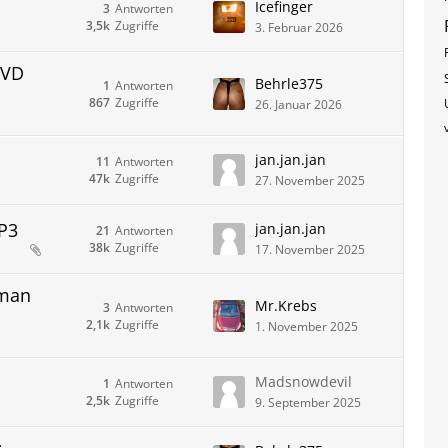
Icefinger
3
Antworten
3,5k
Zugriffe
3. Februar 2026
DVD
Behrle375
1
Antworten
867
Zugriffe
26. Januar 2026
jan.jan.jan
11
Antworten
47k
Zugriffe
27. November 2025
P3
jan.jan.jan
21
Antworten
38k
Zugriffe
17. November 2025
 man
Mr.Krebs
3
Antworten
2,1k
Zugriffe
1. November 2025
Madsnowdevil
1
Antworten
2,5k
Zugriffe
9. September 2025