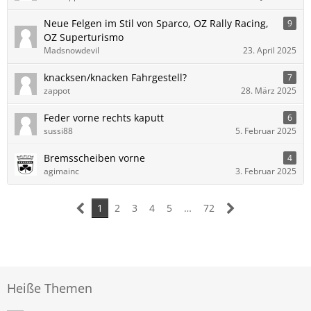
Neue Felgen im Stil von Sparco, OZ Rally Racing,
9
OZ Superturismo
Madsnowdevil
23. April 2025
knacksen/knacken Fahrgestell?
7
zappot
28. März 2025
Feder vorne rechts kaputt
6
sussi88
5. Februar 2025
Bremsscheiben vorne
4
agimainc
3. Februar 2025
1
2
3
4
5
…
72
Heiße Themen