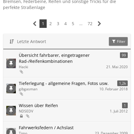
Bremsen, Federbeine, Reifen und sonstige Tricks für die
perfekte Straßenlage
1
2
3
4
5
…
72
Letzte Antwort
Filter
Übersicht fahrbarer, eingetragener
99
Rad-/Reifenkombinationen
Hacki
21. Mai 2020
Tieferlegung - allgemeine Fragen, Fotos usw.
1,2k
gibgasman
10. Februar 2018
Wissen über Reifen
1
NDSEDV
1. Juli 2012
Fahrwerksfedern / Achslast
Timo
23. Dezember 2009