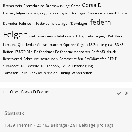
Corsa D
Bremskreis
Bremskreise
Bremswirkung
Corsa
Deckel, felgenschloss, origina
domlager
Domlager Gewindefahrwerk Uniba
federn
Dämpfer
Fahrwerk
Federbeinstützlager (Domlager)
Felgen
Getriebe
Gewindefahrwerk
H&R, Tieferlegen,
HSA
Koni
Lenkung Querlenker Achse
muttern
Opc nre felgen 18 Zoll
original
RDKS
Reifen 175/70 R14
Reifendruck
Reifendrucksensoren
Reifenfülldruck
Reserverad
Schraube
schrauben
Sommerreifen
Stoßdämpfer
STR.T
subwoofe
TA-Technix, TA, Technix, TA Te
Tieferlegung
Tomason Tn16 Black 8x18 nre op
Tuning
Winterreifen
Opel Corsa D Forum
Statistik
1.439 Themen
20.463 Beiträge (2,81 Beiträge pro Tag)