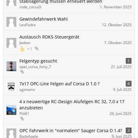
Stabilagerung müssen erneuert werden
rode_corsaD
1. November 2025
Gewindefahrwerk Wahl
LeoPadre
12. Oktober 2025
Austausch RDKS-Steuergerät
Jwdwo
7. Oktober 2025
1
Felgentyp gesucht
1
opel_corsa_forty_7
21. Juli 2025
7x17 OPC-Line Felgen auf Corsa D 1.0 ?
4
agimainc
9. Juli 2025
4 x neuwertige RC-Design Alufelgen RC 32, 7,0 x 17
anzubieten
Pitt61
26. Juni 2025
OPC Fahrwerk in "normalem" Sauger Corsa D 1.4?
3
BadxApple
9. Juni 2025